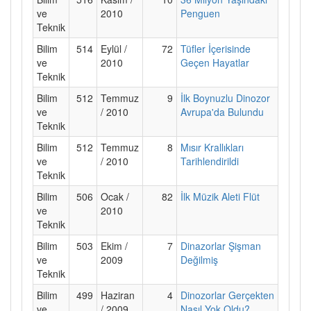
ve
2010
Penguen
Teknik
Bilim
514
Eylül /
72
Tüfler İçerisinde
ve
2010
Geçen Hayatlar
Teknik
Bilim
512
Temmuz
9
İlk Boynuzlu Dinozor
ve
/ 2010
Avrupa'da Bulundu
Teknik
Bilim
512
Temmuz
8
Mısır Krallıkları
ve
/ 2010
Tarihlendirildi
Teknik
Bilim
506
Ocak /
82
İlk Müzik Aleti Flüt
ve
2010
Teknik
Bilim
503
Ekim /
7
Dinazorlar Şişman
ve
2009
Değilmiş
Teknik
Bilim
499
Haziran
4
Dinozorlar Gerçekten
ve
/ 2009
Nasıl Yok Oldu?