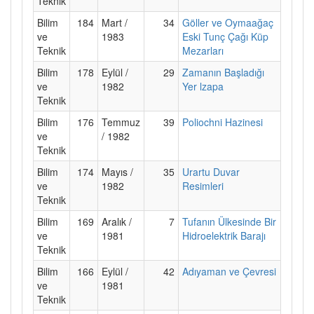
Teknik
Bilim
184
Mart /
34
Göller ve Oymaağaç
ve
1983
Eski Tunç Çağı Küp
Teknik
Mezarları
Bilim
178
Eylül /
29
Zamanın Başladığı
ve
1982
Yer lzapa
Teknik
Bilim
176
Temmuz
39
Poliochni Hazinesi
ve
/ 1982
Teknik
Bilim
174
Mayıs /
35
Urartu Duvar
ve
1982
Resimleri
Teknik
Bilim
169
Aralık /
7
Tufanın Ülkesinde Bir
ve
1981
Hidroelektrik Barajı
Teknik
Bilim
166
Eylül /
42
Adıyaman ve Çevresi
ve
1981
Teknik