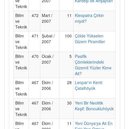
ve
2007
Kardeşi de Ahşaptan
Teknik
Bilim
472
Mart /
11
Kleopatra Çirkin
ve
2007
miydi?
Teknik
Bilim
471
Şubat /
100
Çölde Yükselen
ve
2007
Gizem Piramitler
Teknik
Bilim
470
Ocak /
5
Pasifik
ve
2007
Çömleklerindeki
Teknik
Gizemli Yüzler Kime
Ait?
Bilim
467
Ekim /
28
Leopar'ın Kenti
ve
2006
Çatalhöyük
Teknik
Bilim
467
Ekim /
30
Yeni Bir Neolitik
ve
2006
Keşif: Boncukluhöyük
Teknik
Bilim
467
Ekim /
11
Yeni Dünya'ya Ait En
ve
2006
Eski Yazı Ortaya