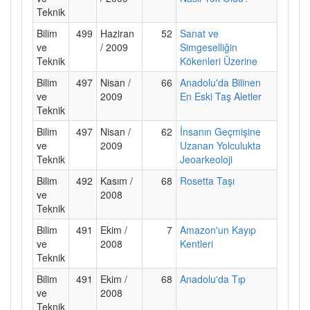
Teknik
Bilim
499
Haziran
52
Sanat ve
ve
/ 2009
Simgeselliğin
Teknik
Kökenleri Üzerine
Bilim
497
Nisan /
66
Anadolu'da Bilinen
ve
2009
En Eski Taş Aletler
Teknik
Bilim
497
Nisan /
62
İnsanın Geçmişine
ve
2009
Uzanan Yolculukta
Teknik
Jeoarkeoloji
Bilim
492
Kasım /
68
Rosetta Taşı
ve
2008
Teknik
Bilim
491
Ekim /
7
Amazon'un Kayıp
ve
2008
Kentleri
Teknik
Bilim
491
Ekim /
68
Anadolu'da Tıp
ve
2008
Teknik