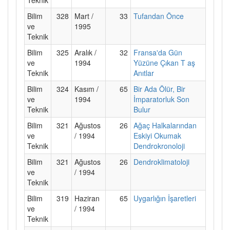
Bilim
328
Mart /
33
Tufandan Önce
ve
1995
Teknik
Bilim
325
Aralık /
32
Fransa'da Gün
ve
1994
Yüzüne Çıkan T aş
Teknik
Anıtlar
Bilim
324
Kasım /
65
Bir Ada Ölür, Bir
ve
1994
İmparatorluk Son
Teknik
Bulur
Bilim
321
Ağustos
26
Ağaç Halkalarından
ve
/ 1994
Eskiyi Okumak
Teknik
Dendrokronoloji
Bilim
321
Ağustos
26
Dendroklimatoloji
ve
/ 1994
Teknik
Bilim
319
Haziran
65
Uygarlığın İşaretleri
ve
/ 1994
Teknik