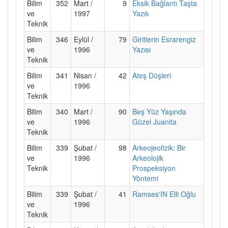
Bilim
352
Mart /
9
Eksik Bağlantı Taşta
ve
1997
Yazılı
Teknik
Bilim
346
Eylül /
79
Giritlerin Esrarengiz
ve
1996
Yazısı
Teknik
Bilim
341
Nisan /
42
Ateş Düşleri
ve
1996
Teknik
Bilim
340
Mart /
90
Beş Yüz Yaşında
ve
1996
Güzel Juanita
Teknik
Bilim
339
Şubat /
98
Arkeojeofizik: Bir
ve
1996
Arkeolojik
Teknik
Prospeksiyon
Yöntemi
Bilim
339
Şubat /
41
Ramses'IN Elli Oğlu
ve
1996
Teknik