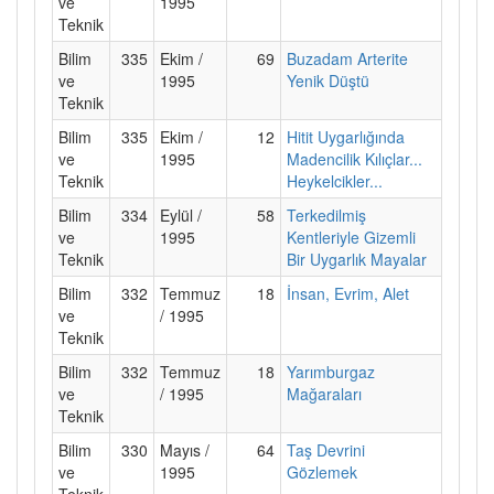
ve
1995
Teknik
Bilim
335
Ekim /
69
Buzadam Arterite
ve
1995
Yenik Düştü
Teknik
Bilim
335
Ekim /
12
Hitit Uygarlığında
ve
1995
Madencilik Kılıçlar...
Teknik
Heykelcikler...
Bilim
334
Eylül /
58
Terkedilmiş
ve
1995
Kentleriyle Gizemli
Teknik
Bir Uygarlık Mayalar
Bilim
332
Temmuz
18
İnsan, Evrim, Alet
ve
/ 1995
Teknik
Bilim
332
Temmuz
18
Yarımburgaz
ve
/ 1995
Mağaraları
Teknik
Bilim
330
Mayıs /
64
Taş Devrini
ve
1995
Gözlemek
Teknik