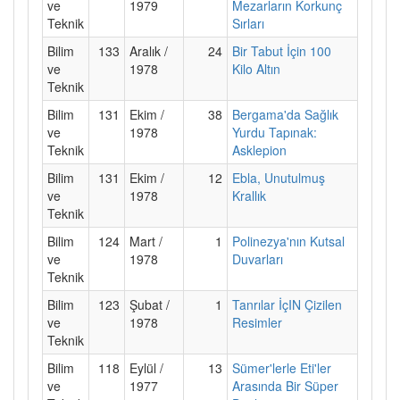
ve
1979
Mezarların Korkunç
Teknik
Sırları
Bilim
133
Aralık /
24
Bir Tabut İçin 100
ve
1978
Kilo Altın
Teknik
Bilim
131
Ekim /
38
Bergama'da Sağlık
ve
1978
Yurdu Tapınak:
Teknik
Asklepion
Bilim
131
Ekim /
12
Ebla, Unutulmuş
ve
1978
Krallık
Teknik
Bilim
124
Mart /
1
Polinezya'nın Kutsal
ve
1978
Duvarları
Teknik
Bilim
123
Şubat /
1
Tanrılar İçIN Çizilen
ve
1978
Resimler
Teknik
Bilim
118
Eylül /
13
Sümer'lerle Eti'ler
ve
1977
Arasında Bir Süper