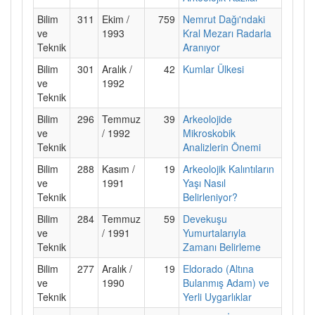
Bilim
311
Ekim /
759
Nemrut Dağı'ndaki
ve
1993
Kral Mezarı Radarla
Teknik
Aranıyor
Bilim
301
Aralık /
42
Kumlar Ülkesi
ve
1992
Teknik
Bilim
296
Temmuz
39
Arkeolojide
ve
/ 1992
Mikroskobik
Teknik
Analizlerin Önemi
Bilim
288
Kasım /
19
Arkeolojik Kalıntıların
ve
1991
Yaşı Nasıl
Teknik
Belirleniyor?
Bilim
284
Temmuz
59
Devekuşu
ve
/ 1991
Yumurtalarıyla
Teknik
Zamanı Belirleme
Bilim
277
Aralık /
19
Eldorado (Altına
ve
1990
Bulanmış Adam) ve
Teknik
Yerli Uygarlıklar