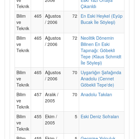
Teknik
Çıkarıldı
Bilim
465
Ağustos
72
En Eski Heykel (Eyüp
ve
/ 2006
Bucak İle Söyleşi)
Teknik
Bilim
465
Ağustos
72
Neolitik Dönemin
ve
/ 2006
Bilinen En Eski
Teknik
Tapınağı: Göbekli
Tepe (Klaus Schmidt
İle Söyleşi)
Bilim
465
Ağustos
70
Uygarlığın Şafağında
ve
/ 2006
Anadolu (Cennet
Teknik
Göbekli Tepe'de)
Bilim
457
Aralık /
70
Anadolu Takıları
ve
2005
Teknik
Bilim
455
Ekim /
5
Eski Deniz Sofraları
ve
2005
Teknik
Bilim
455
Ekim /
5
Geçmişe Yolculuk