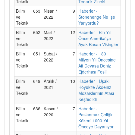
Teknik
Tedarik Zinciri
Bilim
653
Nisan /
9
Haberler -
ve
2022
Stonehenge Ne İşe
Teknik
Yarıyordu?
Bilim
652
Mart /
12
Haberler - Bin Yıl
ve
2022
Önce Amerika'ya
Teknik
Ayak Basan Vikingler
Bilim
651
Şubat /
7
Haberler - 180
ve
2022
Milyon Yıl Öncesine
Teknik
Ait Devasa Deniz
Ejderhası Fosili
Bilim
649
Aralık /
10
Haberler - Uşaklı
ve
2021
Höyük'te Akdeniz
Teknik
Mozaiklerinin Atası
Keşfedildi
Bilim
636
Kasım /
7
Haberler -
ve
2020
Paslanmaz Çeliğin
Teknik
Kökeni 1000 Yıl
Önceye Dayanıyor