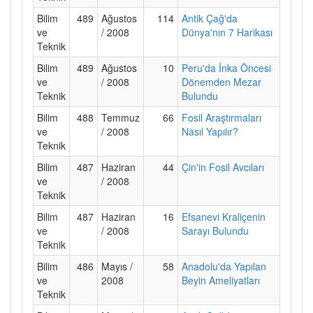
Bilim
489
Ağustos
114
Antik Çağ'da
ve
/ 2008
Dünya'nın 7 Harikası
Teknik
Bilim
489
Ağustos
10
Peru'da İnka Öncesi
ve
/ 2008
Dönemden Mezar
Teknik
Bulundu
Bilim
488
Temmuz
66
Fosil Araştırmaları
ve
/ 2008
Nasıl Yapılır?
Teknik
Bilim
487
Haziran
44
Çin'in Fosil Avcıları
ve
/ 2008
Teknik
Bilim
487
Haziran
16
Efsanevi Kraliçenin
ve
/ 2008
Sarayı Bulundu
Teknik
Bilim
486
Mayıs /
58
Anadolu'da Yapılan
ve
2008
Beyin Ameliyatları
Teknik