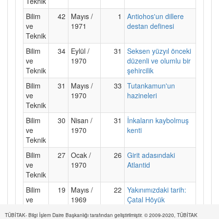
Teknik
Bilim
42
Mayıs /
1
Antiohos'un dillere
ve
1971
destan definesi
Teknik
Bilim
34
Eylül /
31
Seksen yüzyıl önceki
ve
1970
düzenli ve olumlu bir
Teknik
şehircilik
Bilim
31
Mayıs /
33
Tutankamun'un
ve
1970
hazineleri
Teknik
Bilim
30
Nisan /
31
İnkaların kaybolmuş
ve
1970
kenti
Teknik
Bilim
27
Ocak /
26
Girit adasındaki
ve
1970
Atlantid
Teknik
Bilim
19
Mayıs /
22
Yakınımızdaki tarih:
ve
1969
Çatal Höyük
Teknik
TÜBİTAK- Bilgi İşlem Daire Başkanlığı tarafından geliştirilmiştir. © 2009-2020, TÜBİTAK