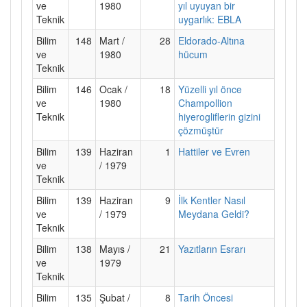
ve
1980
yıl uyuyan bir
Teknik
uygarlık: EBLA
Bilim
148
Mart /
28
Eldorado-Altına
ve
1980
hücum
Teknik
Bilim
146
Ocak /
18
Yüzelli yıl önce
ve
1980
Champollion
Teknik
hiyerogliflerin gizini
çözmüştür
Bilim
139
Haziran
1
Hattiler ve Evren
ve
/ 1979
Teknik
Bilim
139
Haziran
9
İlk Kentler Nasıl
ve
/ 1979
Meydana Geldi?
Teknik
Bilim
138
Mayıs /
21
Yazıtların Esrarı
ve
1979
Teknik
Bilim
135
Şubat /
8
Tarih Öncesi