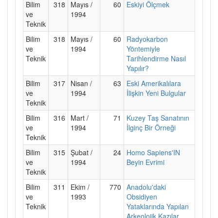
Bilim
318
Mayıs /
60
Eskiyi Ölçmek
ve
1994
Teknik
Bilim
318
Mayıs /
60
Radyokarbon
ve
1994
Yöntemiyle
Teknik
Tarihlendirme Nasıl
Yapılır?
Bilim
317
Nisan /
63
Eski Amerikalılara
ve
1994
İlişkin Yeni Bulgular
Teknik
Bilim
316
Mart /
71
Kuzey Taş Sanatının
ve
1994
İlginç Bir Örneği
Teknik
Bilim
315
Şubat /
24
Homo Sapiens'IN
ve
1994
Beyin Evrimi
Teknik
Bilim
311
Ekim /
770
Anadolu'daki
ve
1993
Obsidiyen
Teknik
Yataklarında Yapılan
Arkeolojik Kazılar