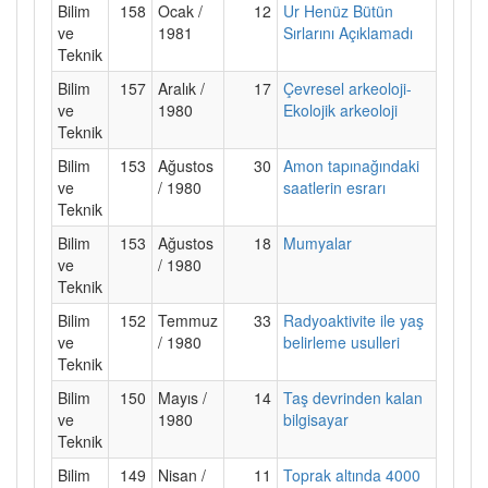
Bilim
158
Ocak /
12
Ur Henüz Bütün
ve
1981
Sırlarını Açıklamadı
Teknik
Bilim
157
Aralık /
17
Çevresel arkeoloji-
ve
1980
Ekolojik arkeoloji
Teknik
Bilim
153
Ağustos
30
Amon tapınağındaki
ve
/ 1980
saatlerin esrarı
Teknik
Bilim
153
Ağustos
18
Mumyalar
ve
/ 1980
Teknik
Bilim
152
Temmuz
33
Radyoaktivite ile yaş
ve
/ 1980
belirleme usulleri
Teknik
Bilim
150
Mayıs /
14
Taş devrinden kalan
ve
1980
bilgisayar
Teknik
Bilim
149
Nisan /
11
Toprak altında 4000