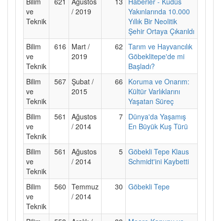
Bilim
621
Ağustos
13
Haberler - Kudüs
ve
/ 2019
Yakınlarında 10.000
Teknik
Yıllık Bir Neolitik
Şehir Ortaya Çıkarıldı
Bilim
616
Mart /
62
Tarım ve Hayvancılık
ve
2019
Göbeklitepe'de mi
Teknik
Başladı?
Bilim
567
Şubat /
66
Koruma ve Onarım:
ve
2015
Kültür Varlıklarını
Teknik
Yaşatan Süreç
Bilim
561
Ağustos
7
Dünya'da Yaşamış
ve
/ 2014
En Büyük Kuş Türü
Teknik
Bilim
561
Ağustos
5
Göbekli Tepe Klaus
ve
/ 2014
Schmidt'ini Kaybetti
Teknik
Bilim
560
Temmuz
30
Göbekli Tepe
ve
/ 2014
Teknik