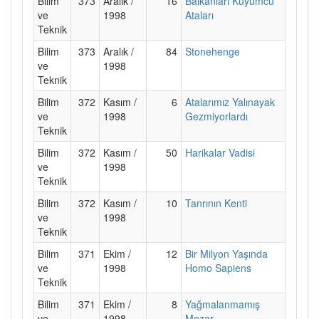
Bilim
373
Aralık /
16
Balkanları Kuyumcu
ve
1998
Ataları
Teknik
Bilim
373
Aralık /
84
Stonehenge
ve
1998
Teknik
Bilim
372
Kasım /
6
Atalarımız Yalınayak
ve
1998
Gezmiyorlardı
Teknik
Bilim
372
Kasım /
50
Harikalar Vadisi
ve
1998
Teknik
Bilim
372
Kasım /
10
Tanrının Kenti
ve
1998
Teknik
Bilim
371
Ekim /
12
Bir Milyon Yaşında
ve
1998
Homo Sapiens
Teknik
Bilim
371
Ekim /
8
Yağmalanmamış
ve
1998
Mezar