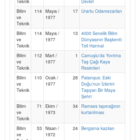
Teknik
Devlet
Bilim
114
Mayıs /
17
Urartu Odamezarları
ve
1977
Teknik
Bilim
114
Mayıs /
13
4000 Senelik Bilim
ve
1977
Dünyasının Başkenti:
Teknik
Tell Harmal
Bilim
112
Mart /
1
Camuşlu'da Yontma
ve
1977
Taş Çağı Kaya
Teknik
Resimleri
Bilim
110
Ocak /
28
Palanque; Eski
ve
1977
Doğu'nun İzlerini
Teknik
Taşıyan Bir Maya
Şehri
Bilim
71
Ekim /
34
Ramses tapınağının
ve
1973
kurtarılması
Teknik
Bilim
53
Nisan /
24
Bergama kazıları
ve
1972