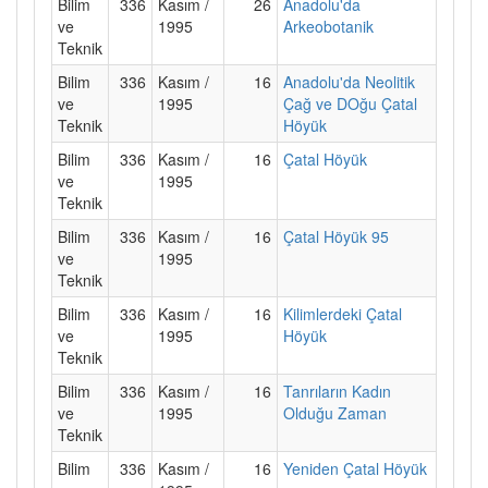
Bilim
336
Kasım /
26
Anadolu'da
ve
1995
Arkeobotanik
Teknik
Bilim
336
Kasım /
16
Anadolu'da Neolitik
ve
1995
Çağ ve DOğu Çatal
Teknik
Höyük
Bilim
336
Kasım /
16
Çatal Höyük
ve
1995
Teknik
Bilim
336
Kasım /
16
Çatal Höyük 95
ve
1995
Teknik
Bilim
336
Kasım /
16
Kilimlerdeki Çatal
ve
1995
Höyük
Teknik
Bilim
336
Kasım /
16
Tanrıların Kadın
ve
1995
Olduğu Zaman
Teknik
Bilim
336
Kasım /
16
Yeniden Çatal Höyük