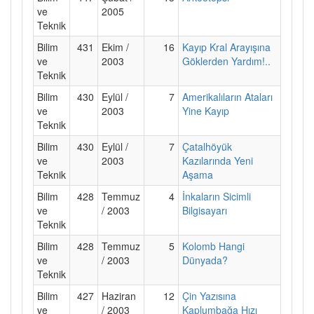
ve
2005
Teknik
Bilim
431
Ekim /
16
Kayıp Kral Arayışına
ve
2003
Göklerden Yardım!..
Teknik
Bilim
430
Eylül /
7
Amerikalıların Ataları
ve
2003
Yine Kayıp
Teknik
Bilim
430
Eylül /
7
Çatalhöyük
ve
2003
Kazılarında Yeni
Teknik
Aşama
Bilim
428
Temmuz
4
İnkaların Sicimli
ve
/ 2003
Bilgisayarı
Teknik
Bilim
428
Temmuz
5
Kolomb Hangi
ve
/ 2003
Dünyada?
Teknik
Bilim
427
Haziran
12
Çin Yazısına
ve
/ 2003
Kaplumbağa Hızı