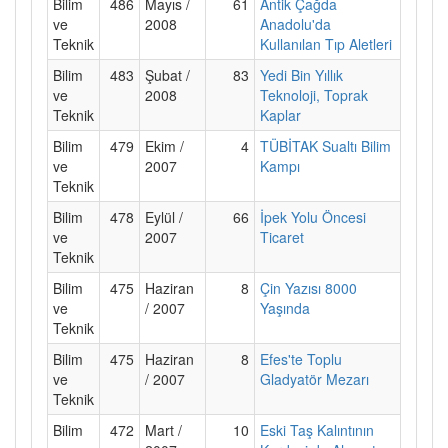
Bilim
486
Mayıs /
61
Antik Çağda
ve
2008
Anadolu'da
Teknik
Kullanılan Tıp Aletleri
Bilim
483
Şubat /
83
Yedi Bin Yıllık
ve
2008
Teknoloji, Toprak
Teknik
Kaplar
Bilim
479
Ekim /
4
TÜBİTAK Sualtı Bilim
ve
2007
Kampı
Teknik
Bilim
478
Eylül /
66
İpek Yolu Öncesi
ve
2007
Ticaret
Teknik
Bilim
475
Haziran
8
Çin Yazısı 8000
ve
/ 2007
Yaşında
Teknik
Bilim
475
Haziran
8
Efes'te Toplu
ve
/ 2007
Gladyatör Mezarı
Teknik
Bilim
472
Mart /
10
Eski Taş Kalıntının