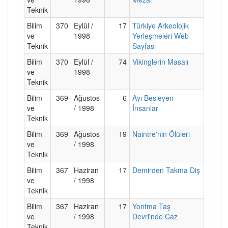
Teknik
Bilim
370
Eylül /
17
Türkiye Arkeolojik
ve
1998
Yerleşmeleri Web
Teknik
Sayfası
Bilim
370
Eylül /
74
Vikinglerin Masalı
ve
1998
Teknik
Bilim
369
Ağustos
6
Ayı Besleyen
ve
/ 1998
İnsanlar
Teknik
Bilim
369
Ağustos
19
Naintre'nin Ölüleri
ve
/ 1998
Teknik
Bilim
367
Haziran
17
Demirden Takma Diş
ve
/ 1998
Teknik
Bilim
367
Haziran
17
Yontma Taş
ve
/ 1998
Devri'nde Caz
Teknik