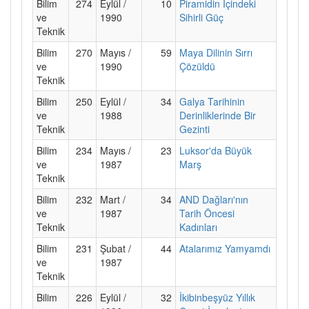
Bilim
274
Eylül /
10
Piramidin İçindeki
ve
1990
Sihirli Güç
Teknik
Bilim
270
Mayıs /
59
Maya Dilinin Sırrı
ve
1990
Çözüldü
Teknik
Bilim
250
Eylül /
34
Galya Tarihinin
ve
1988
Derinliklerinde Bir
Teknik
Gezinti
Bilim
234
Mayıs /
23
Luksor'da Büyük
ve
1987
Marş
Teknik
Bilim
232
Mart /
34
AND Dağları'nın
ve
1987
Tarih Öncesi
Teknik
Kadınları
Bilim
231
Şubat /
44
Atalarımız Yamyamdı
ve
1987
Teknik
Bilim
226
Eylül /
32
İkibinbeşyüz Yıllık