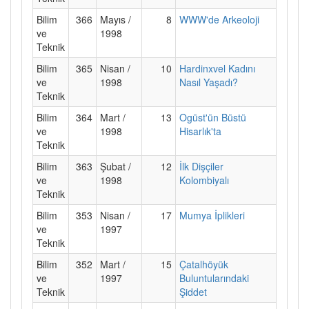
Bilim
366
Mayıs /
8
WWW'de Arkeoloji
ve
1998
Teknik
Bilim
365
Nisan /
10
Hardinxvel Kadını
ve
1998
Nasıl Yaşadı?
Teknik
Bilim
364
Mart /
13
Ogüst'ün Büstü
ve
1998
Hisarlık'ta
Teknik
Bilim
363
Şubat /
12
İlk Dişçiler
ve
1998
Kolombiyalı
Teknik
Bilim
353
Nisan /
17
Mumya İplikleri
ve
1997
Teknik
Bilim
352
Mart /
15
Çatalhöyük
ve
1997
Buluntularındaki
Teknik
Şiddet