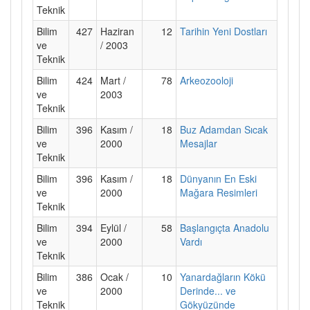
Teknik
Bilim
427
Haziran
12
Tarihin Yeni Dostları
ve
/ 2003
Teknik
Bilim
424
Mart /
78
Arkeozooloji
ve
2003
Teknik
Bilim
396
Kasım /
18
Buz Adamdan Sıcak
ve
2000
Mesajlar
Teknik
Bilim
396
Kasım /
18
Dünyanın En Eski
ve
2000
Mağara Resimleri
Teknik
Bilim
394
Eylül /
58
Başlangıçta Anadolu
ve
2000
Vardı
Teknik
Bilim
386
Ocak /
10
Yanardağların Kökü
ve
2000
Derinde... ve
Teknik
Gökyüzünde