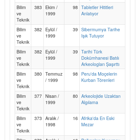
Bilim
383
Ekim /
98
Tabletler Hititleri
ve
1999
Anlatıyor
Teknik
Bilim
382
Eylül /
39
Sibermumya Tarihe
ve
1999
Işık Tutuyor
Teknik
Bilim
382
Eylül /
39
Tarihi Türk
ve
1999
Dokümhanesi Batılı
Teknik
Arkeologları Şaşırttı
Bilim
380
Temmuz
98
Peru'da Moçelerin
ve
/ 1999
Kurban Törenleri
Teknik
Bilim
377
Nisan /
80
Arkeolojide Uzaktan
ve
1999
Algılama
Teknik
Bilim
373
Aralık /
16
Afrika'da En Eski
ve
1998
Mezar
Teknik