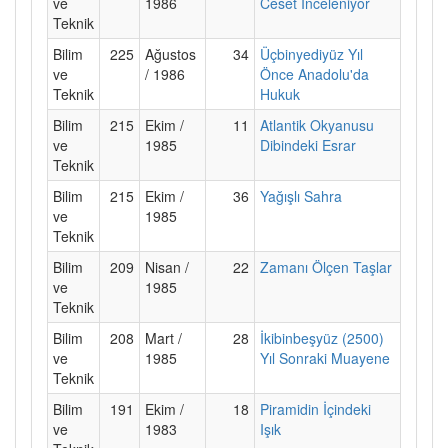
ve
1986
Ceset İnceleniyor
Teknik
Bilim
225
Ağustos
34
Üçbinyediyüz Yıl
ve
/ 1986
Önce Anadolu'da
Teknik
Hukuk
Bilim
215
Ekim /
11
Atlantik Okyanusu
ve
1985
Dibindeki Esrar
Teknik
Bilim
215
Ekim /
36
Yağışlı Sahra
ve
1985
Teknik
Bilim
209
Nisan /
22
Zamanı Ölçen Taşlar
ve
1985
Teknik
Bilim
208
Mart /
28
İkibinbeşyüz (2500)
ve
1985
Yıl Sonraki Muayene
Teknik
Bilim
191
Ekim /
18
Piramidin İçindeki
ve
1983
Işık