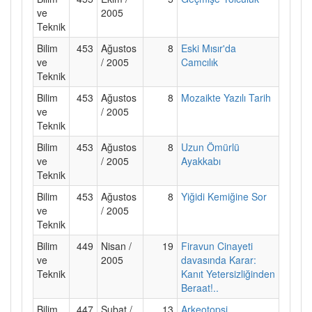
ve
2005
Teknik
Bilim
453
Ağustos
8
Eski Mısır'da
ve
/ 2005
Camcılık
Teknik
Bilim
453
Ağustos
8
Mozaikte Yazılı Tarih
ve
/ 2005
Teknik
Bilim
453
Ağustos
8
Uzun Ömürlü
ve
/ 2005
Ayakkabı
Teknik
Bilim
453
Ağustos
8
Yiğidi Kemiğine Sor
ve
/ 2005
Teknik
Bilim
449
Nisan /
19
Firavun Cinayeti
ve
2005
davasında Karar:
Teknik
Kanıt Yetersizliğinden
Beraat!..
Bilim
447
Şubat /
13
Arkeotopsi