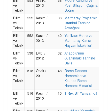
Bilim
553
Aralık /
38
Moore Kanunu ve
ve
2013
Post-Silisyum Çağına
Teknik
Doğru
Bilim
552
Kasım /
36
Marmaray Projesi'nin
ve
2013
İstanbul Tarihine
Teknik
Armağanı
Bilim
552
Kasım /
40
Yenikapı Metro ve
ve
2013
Marmaray Kazısı
Teknik
Hayvan İskeletleri
Bilim
538
Eylül /
32
Anadolu'nun
ve
2012
Sualtındaki Tarihine
Teknik
Dalış
Bilim
518
Ocak /
48
Roma Dönemi
ve
2011
Hamamları ve
Teknik
Kaunos Roma
Hamamı Mimarisi
Bilim
516
Kasım /
10
T.Rex Bir Yamyamdı!
ve
2010
Teknik
Bilim
516
Kasım /
10
36 Milyon Yaşındaki