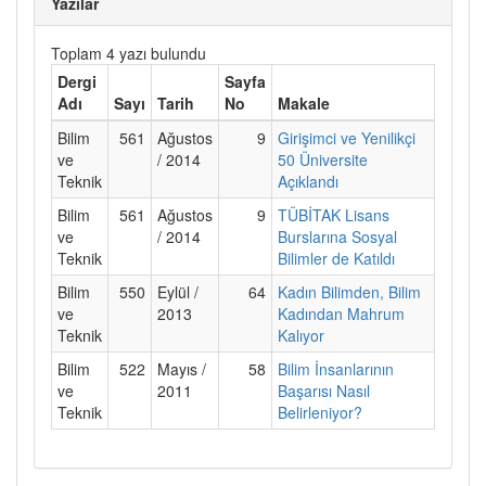
Yazılar
Toplam 4 yazı bulundu
Dergi
Sayfa
Adı
Sayı
Tarih
No
Makale
Bilim
561
Ağustos
9
Girişimci ve Yenilikçi
ve
/ 2014
50 Üniversite
Teknik
Açıklandı
Bilim
561
Ağustos
9
TÜBİTAK Lisans
ve
/ 2014
Burslarına Sosyal
Teknik
Bilimler de Katıldı
Bilim
550
Eylül /
64
Kadın Bilimden, Bilim
ve
2013
Kadından Mahrum
Teknik
Kalıyor
Bilim
522
Mayıs /
58
Bilim İnsanlarının
ve
2011
Başarısı Nasıl
Teknik
Belirleniyor?