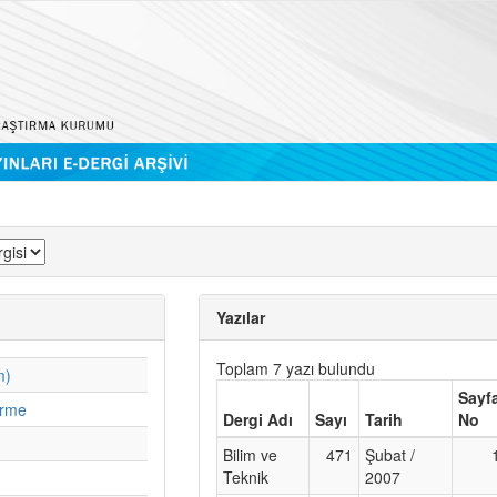
Yazılar
Toplam 7 yazı bulundu
m)
Sayf
irme
Dergi Adı
Sayı
Tarih
No
Bilim ve
471
Şubat /
Teknik
2007