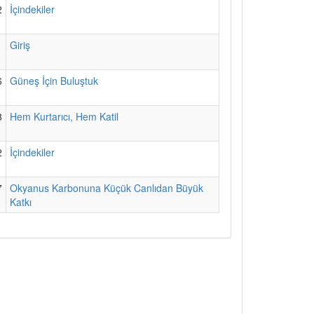
2
İçindekiler
1
Giriş
6
Güneş İçin Buluştuk
8
Hem Kurtarıcı, Hem Katil
2
İçindekiler
7
Okyanus Karbonuna Küçük Canlıdan Büyük
Katkı