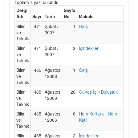
Toplam 7 yazı bulundu
Dergi
Sayfa
Adı
Sayı
Tarih
No
Makale
Bilim
471
Şubat /
1
Giriş
ve
2007
Teknik
Bilim
471
Şubat /
2
İçindekiler
ve
2007
Teknik
Bilim
465
Ağustos
1
Giriş
ve
/ 2006
Teknik
Bilim
465
Ağustos
26
Güneş İçin Buluştuk
ve
/ 2006
Teknik
Bilim
465
Ağustos
8
Hem Kurtarıcı, Hem
ve
/ 2006
Katil
Teknik
Bilim
465
Ağustos
2
İçindekiler