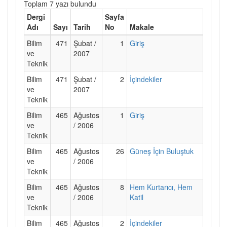
Toplam 7 yazı bulundu
Dergi
Sayfa
Adı
Sayı
Tarih
No
Makale
Bilim
471
Şubat /
1
Giriş
ve
2007
Teknik
Bilim
471
Şubat /
2
İçindekiler
ve
2007
Teknik
Bilim
465
Ağustos
1
Giriş
ve
/ 2006
Teknik
Bilim
465
Ağustos
26
Güneş İçin Buluştuk
ve
/ 2006
Teknik
Bilim
465
Ağustos
8
Hem Kurtarıcı, Hem
ve
/ 2006
Katil
Teknik
Bilim
465
Ağustos
2
İçindekiler