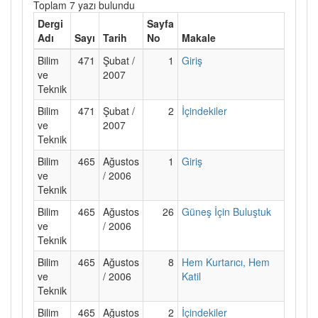
Toplam 7 yazı bulundu
Dergi
Sayfa
Adı
Sayı
Tarih
No
Makale
Bilim
471
Şubat /
1
Giriş
ve
2007
Teknik
Bilim
471
Şubat /
2
İçindekiler
ve
2007
Teknik
Bilim
465
Ağustos
1
Giriş
ve
/ 2006
Teknik
Bilim
465
Ağustos
26
Güneş İçin Buluştuk
ve
/ 2006
Teknik
Bilim
465
Ağustos
8
Hem Kurtarıcı, Hem
ve
/ 2006
Katil
Teknik
Bilim
465
Ağustos
2
İçindekiler