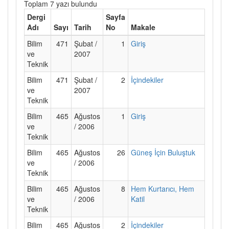
Toplam 7 yazı bulundu
Dergi
Sayfa
Adı
Sayı
Tarih
No
Makale
Bilim
471
Şubat /
1
Giriş
ve
2007
Teknik
Bilim
471
Şubat /
2
İçindekiler
ve
2007
Teknik
Bilim
465
Ağustos
1
Giriş
ve
/ 2006
Teknik
Bilim
465
Ağustos
26
Güneş İçin Buluştuk
ve
/ 2006
Teknik
Bilim
465
Ağustos
8
Hem Kurtarıcı, Hem
ve
/ 2006
Katil
Teknik
Bilim
465
Ağustos
2
İçindekiler