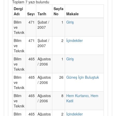
Toplam 7 yazı bulundu
Dergi
Sayfa
Adı
Sayı
Tarih
No
Makale
Bilim
471
Şubat /
1
Giriş
ve
2007
Teknik
Bilim
471
Şubat /
2
İçindekiler
ve
2007
Teknik
Bilim
465
Ağustos
1
Giriş
ve
/ 2006
Teknik
Bilim
465
Ağustos
26
Güneş İçin Buluştuk
ve
/ 2006
Teknik
Bilim
465
Ağustos
8
Hem Kurtarıcı, Hem
ve
/ 2006
Katil
Teknik
Bilim
465
Ağustos
2
İçindekiler