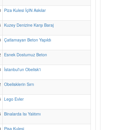
3
Piza Kulesi İçIN Askılar
4
Kuzey Denizine Karşı Baraj
3
Çatlamayan Beton Yapıldı
2
Esnek Dostumuz Beton
8
İstanbul'un Obelisk'i
2
Obelisklerin Sırrı
6
Lego Evler
6
Binalarda Isı Yalıtımı
0
Pisa Kulesi