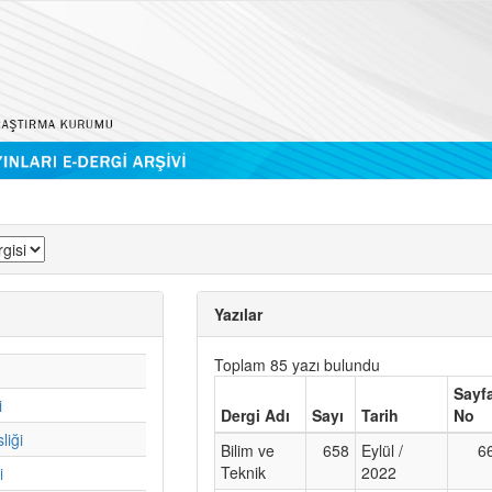
Yazılar
Toplam 85 yazı bulundu
Sayf
i
Dergi Adı
Sayı
Tarih
No
liği
Bilim ve
658
Eylül /
6
Teknik
2022
i