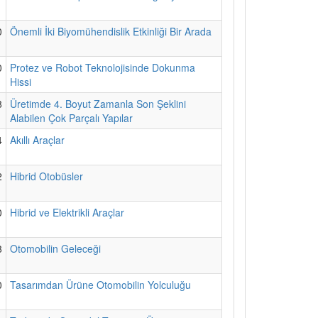
0
Önemli İki Biyomühendislik Etkinliği Bir Arada
0
Protez ve Robot Teknolojisinde Dokunma
Hissi
8
Üretimde 4. Boyut Zamanla Son Şeklini
Alabilen Çok Parçalı Yapılar
4
Akıllı Araçlar
2
Hibrid Otobüsler
0
Hibrid ve Elektrikli Araçlar
8
Otomobilin Geleceği
0
Tasarımdan Ürüne Otomobilin Yolculuğu