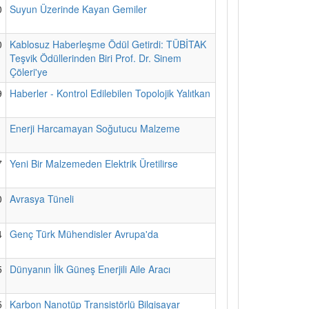
0
Suyun Üzerinde Kayan Gemiler
0
Kablosuz Haberleşme Ödül Getirdi: TÜBİTAK
Teşvik Ödüllerinden Biri Prof. Dr. Sinem
Çöleri'ye
9
Haberler - Kontrol Edilebilen Topolojik Yalıtkan
1
Enerji Harcamayan Soğutucu Malzeme
7
Yeni Bir Malzemeden Elektrik Üretilirse
0
Avrasya Tüneli
4
Genç Türk Mühendisler Avrupa'da
5
Dünyanın İlk Güneş Enerjili Aile Aracı
5
Karbon Nanotüp Transistörlü Bilgisayar