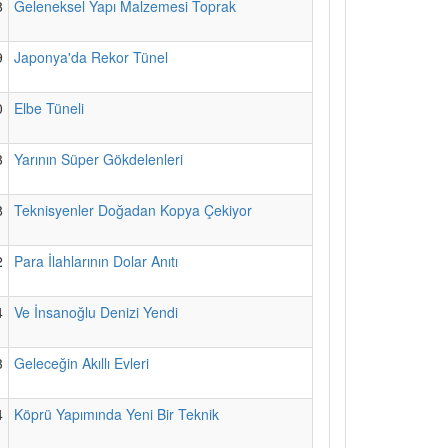
8
Geleneksel Yapı Malzemesi Toprak
9
Japonya'da Rekor Tünel
0
Elbe Tüneli
3
Yarının Süper Gökdelenleri
8
Teknisyenler Doğadan Kopya Çekiyor
2
Para İlahlarının Dolar Anıtı
4
Ve İnsanoğlu Denizi Yendi
3
Geleceğin Akıllı Evleri
4
Köprü Yapımında Yeni Bir Teknik