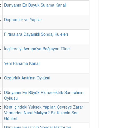
2
Dünyanın En Büyük Sulama Kanalı
4
Depremler ve Yapılar
4
Fırtınalara Dayanıklı Sondaj Kuleleri
4
İngiltere'yi Avrupa'ya Bağlayan Tünel
4
Yeni Panama Kanalı
0
Özgürlük Anıtı'nın Öyküsü
3
Dünyanın En Büyük Hidroelektrik Santralının
Öyküsü
2
Kent İçindeki Yüksek Yapılar, Çevreye Zarar
Vermeden Nasıl Yıkılıyor? Bir Kulenin Son
Günleri
1
Dünyanın En Güçlü Sondaj Platformu