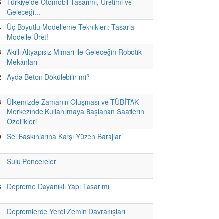
6
Türkiye'de Otomobil Tasarımı, Üretimi ve
Geleceği...
4
Üç Boyutlu Modelleme Teknikleri: Tasarla
Modelle Üret!
8
Akıllı Altyapısız Mimari ile Geleceğin Robotik
Mekânları
2
Ayda Beton Dökülebilir mi?
3
Ülkemizde Zamanın Oluşması ve TÜBİTAK
Merkezinde Kullanılmaya Başlanan Saatlerin
Özellikleri
0
Sel Baskınlarına Karşı Yüzen Barajlar
1
Sulu Pencereler
8
Depreme Dayanıklı Yapı Tasarımı
4
Depremlerde Yerel Zemin Davranışları