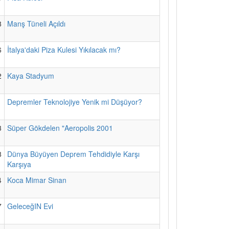
8
Manş Tüneli Açıldı
6
İtalya'daki Piza Kulesi Yıkılacak mı?
2
Kaya Stadyum
1
Depremler Teknolojiye Yenik mi Düşüyor?
3
Süper Gökdelen "Aeropolis 2001
8
Dünya Büyüyen Deprem Tehdidiyle Karşı
Karşıya
4
Koca Mimar Sinan
7
GeleceğIN Evi