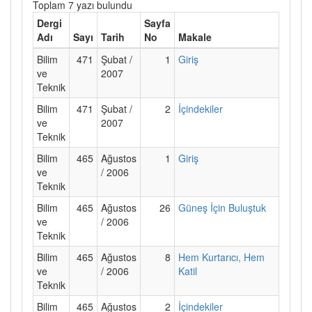
Toplam 7 yazı bulundu
Dergi
Sayfa
Adı
Sayı
Tarih
No
Makale
Bilim
471
Şubat /
1
Giriş
ve
2007
Teknik
Bilim
471
Şubat /
2
İçindekiler
ve
2007
Teknik
Bilim
465
Ağustos
1
Giriş
ve
/ 2006
Teknik
Bilim
465
Ağustos
26
Güneş İçin Buluştuk
ve
/ 2006
Teknik
Bilim
465
Ağustos
8
Hem Kurtarıcı, Hem
ve
/ 2006
Katil
Teknik
Bilim
465
Ağustos
2
İçindekiler