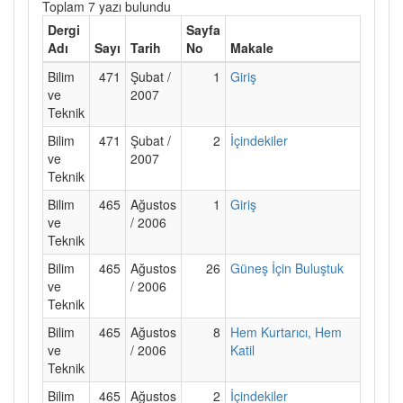
Toplam 7 yazı bulundu
Dergi
Sayfa
Adı
Sayı
Tarih
No
Makale
Bilim
471
Şubat /
1
Giriş
ve
2007
Teknik
Bilim
471
Şubat /
2
İçindekiler
ve
2007
Teknik
Bilim
465
Ağustos
1
Giriş
ve
/ 2006
Teknik
Bilim
465
Ağustos
26
Güneş İçin Buluştuk
ve
/ 2006
Teknik
Bilim
465
Ağustos
8
Hem Kurtarıcı, Hem
ve
/ 2006
Katil
Teknik
Bilim
465
Ağustos
2
İçindekiler