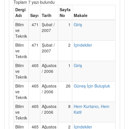
Toplam 7 yazı bulundu
Dergi
Sayfa
Adı
Sayı
Tarih
No
Makale
Bilim
471
Şubat /
1
Giriş
ve
2007
Teknik
Bilim
471
Şubat /
2
İçindekiler
ve
2007
Teknik
Bilim
465
Ağustos
1
Giriş
ve
/ 2006
Teknik
Bilim
465
Ağustos
26
Güneş İçin Buluştuk
ve
/ 2006
Teknik
Bilim
465
Ağustos
8
Hem Kurtarıcı, Hem
ve
/ 2006
Katil
Teknik
Bilim
465
Ağustos
2
İçindekiler