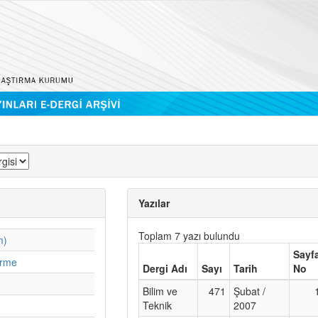
Yazılar
Toplam 7 yazı bulundu
m)
Sayf
irme
Dergi Adı
Sayı
Tarih
No
Bilim ve
471
Şubat /
Teknik
2007