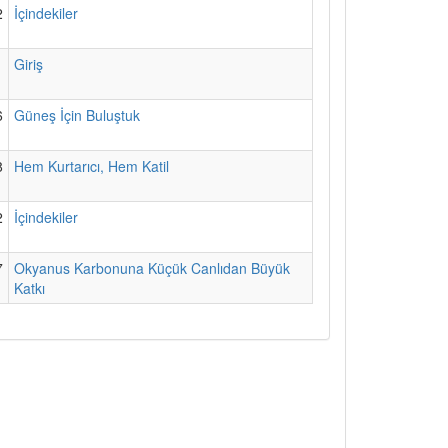
2
İçindekiler
1
Giriş
6
Güneş İçin Buluştuk
8
Hem Kurtarıcı, Hem Katil
2
İçindekiler
7
Okyanus Karbonuna Küçük Canlıdan Büyük
Katkı