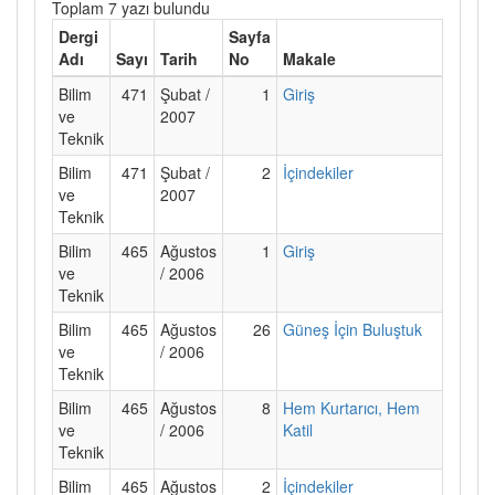
Toplam 7 yazı bulundu
Dergi
Sayfa
Adı
Sayı
Tarih
No
Makale
Bilim
471
Şubat /
1
Giriş
ve
2007
Teknik
Bilim
471
Şubat /
2
İçindekiler
ve
2007
Teknik
Bilim
465
Ağustos
1
Giriş
ve
/ 2006
Teknik
Bilim
465
Ağustos
26
Güneş İçin Buluştuk
ve
/ 2006
Teknik
Bilim
465
Ağustos
8
Hem Kurtarıcı, Hem
ve
/ 2006
Katil
Teknik
Bilim
465
Ağustos
2
İçindekiler