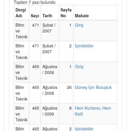
Toplam 7 yazı bulundu
Dergi
Sayfa
Adı
Sayı
Tarih
No
Makale
Bilim
471
Şubat /
1
Giriş
ve
2007
Teknik
Bilim
471
Şubat /
2
İçindekiler
ve
2007
Teknik
Bilim
465
Ağustos
1
Giriş
ve
/ 2006
Teknik
Bilim
465
Ağustos
26
Güneş İçin Buluştuk
ve
/ 2006
Teknik
Bilim
465
Ağustos
8
Hem Kurtarıcı, Hem
ve
/ 2006
Katil
Teknik
Bilim
465
Ağustos
2
İçindekiler