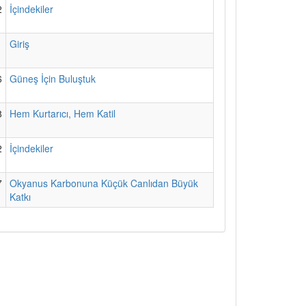
2
İçindekiler
1
Giriş
6
Güneş İçin Buluştuk
8
Hem Kurtarıcı, Hem Katil
2
İçindekiler
7
Okyanus Karbonuna Küçük Canlıdan Büyük
Katkı