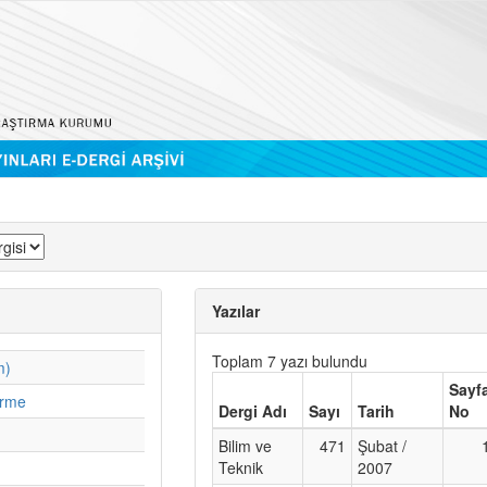
Yazılar
Toplam 7 yazı bulundu
m)
Sayf
irme
Dergi Adı
Sayı
Tarih
No
Bilim ve
471
Şubat /
Teknik
2007