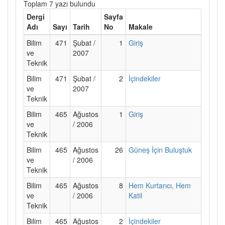
Toplam 7 yazı bulundu
Dergi
Sayfa
Adı
Sayı
Tarih
No
Makale
Bilim
471
Şubat /
1
Giriş
ve
2007
Teknik
Bilim
471
Şubat /
2
İçindekiler
ve
2007
Teknik
Bilim
465
Ağustos
1
Giriş
ve
/ 2006
Teknik
Bilim
465
Ağustos
26
Güneş İçin Buluştuk
ve
/ 2006
Teknik
Bilim
465
Ağustos
8
Hem Kurtarıcı, Hem
ve
/ 2006
Katil
Teknik
Bilim
465
Ağustos
2
İçindekiler