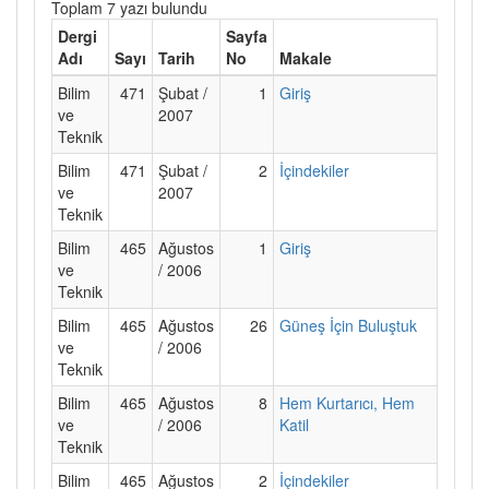
Toplam 7 yazı bulundu
Dergi
Sayfa
Adı
Sayı
Tarih
No
Makale
Bilim
471
Şubat /
1
Giriş
ve
2007
Teknik
Bilim
471
Şubat /
2
İçindekiler
ve
2007
Teknik
Bilim
465
Ağustos
1
Giriş
ve
/ 2006
Teknik
Bilim
465
Ağustos
26
Güneş İçin Buluştuk
ve
/ 2006
Teknik
Bilim
465
Ağustos
8
Hem Kurtarıcı, Hem
ve
/ 2006
Katil
Teknik
Bilim
465
Ağustos
2
İçindekiler