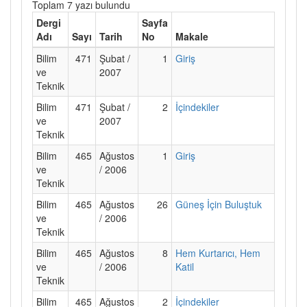
Toplam 7 yazı bulundu
Dergi
Sayfa
Adı
Sayı
Tarih
No
Makale
Bilim
471
Şubat /
1
Giriş
ve
2007
Teknik
Bilim
471
Şubat /
2
İçindekiler
ve
2007
Teknik
Bilim
465
Ağustos
1
Giriş
ve
/ 2006
Teknik
Bilim
465
Ağustos
26
Güneş İçin Buluştuk
ve
/ 2006
Teknik
Bilim
465
Ağustos
8
Hem Kurtarıcı, Hem
ve
/ 2006
Katil
Teknik
Bilim
465
Ağustos
2
İçindekiler