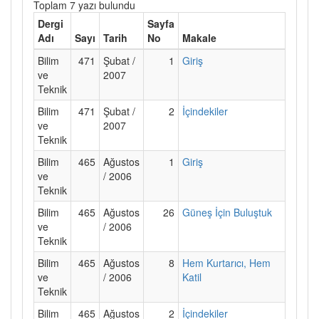
Toplam 7 yazı bulundu
Dergi
Sayfa
Adı
Sayı
Tarih
No
Makale
Bilim
471
Şubat /
1
Giriş
ve
2007
Teknik
Bilim
471
Şubat /
2
İçindekiler
ve
2007
Teknik
Bilim
465
Ağustos
1
Giriş
ve
/ 2006
Teknik
Bilim
465
Ağustos
26
Güneş İçin Buluştuk
ve
/ 2006
Teknik
Bilim
465
Ağustos
8
Hem Kurtarıcı, Hem
ve
/ 2006
Katil
Teknik
Bilim
465
Ağustos
2
İçindekiler