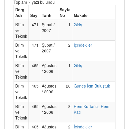
Toplam 7 yazı bulundu
Dergi
Sayfa
Adı
Sayı
Tarih
No
Makale
Bilim
471
Şubat /
1
Giriş
ve
2007
Teknik
Bilim
471
Şubat /
2
İçindekiler
ve
2007
Teknik
Bilim
465
Ağustos
1
Giriş
ve
/ 2006
Teknik
Bilim
465
Ağustos
26
Güneş İçin Buluştuk
ve
/ 2006
Teknik
Bilim
465
Ağustos
8
Hem Kurtarıcı, Hem
ve
/ 2006
Katil
Teknik
Bilim
465
Ağustos
2
İçindekiler