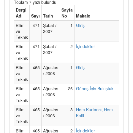
Toplam 7 yazı bulundu
Dergi
Sayfa
Adı
Sayı
Tarih
No
Makale
Bilim
471
Şubat /
1
Giriş
ve
2007
Teknik
Bilim
471
Şubat /
2
İçindekiler
ve
2007
Teknik
Bilim
465
Ağustos
1
Giriş
ve
/ 2006
Teknik
Bilim
465
Ağustos
26
Güneş İçin Buluştuk
ve
/ 2006
Teknik
Bilim
465
Ağustos
8
Hem Kurtarıcı, Hem
ve
/ 2006
Katil
Teknik
Bilim
465
Ağustos
2
İçindekiler