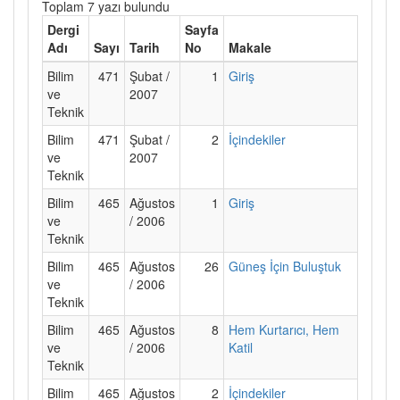
Toplam 7 yazı bulundu
Dergi
Sayfa
Adı
Sayı
Tarih
No
Makale
Bilim
471
Şubat /
1
Giriş
ve
2007
Teknik
Bilim
471
Şubat /
2
İçindekiler
ve
2007
Teknik
Bilim
465
Ağustos
1
Giriş
ve
/ 2006
Teknik
Bilim
465
Ağustos
26
Güneş İçin Buluştuk
ve
/ 2006
Teknik
Bilim
465
Ağustos
8
Hem Kurtarıcı, Hem
ve
/ 2006
Katil
Teknik
Bilim
465
Ağustos
2
İçindekiler