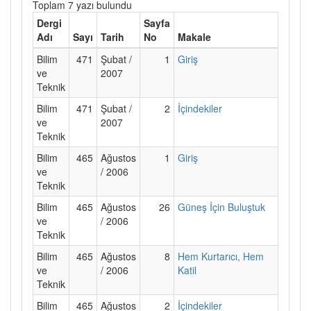
Toplam 7 yazı bulundu
Dergi
Sayfa
Adı
Sayı
Tarih
No
Makale
Bilim
471
Şubat /
1
Giriş
ve
2007
Teknik
Bilim
471
Şubat /
2
İçindekiler
ve
2007
Teknik
Bilim
465
Ağustos
1
Giriş
ve
/ 2006
Teknik
Bilim
465
Ağustos
26
Güneş İçin Buluştuk
ve
/ 2006
Teknik
Bilim
465
Ağustos
8
Hem Kurtarıcı, Hem
ve
/ 2006
Katil
Teknik
Bilim
465
Ağustos
2
İçindekiler