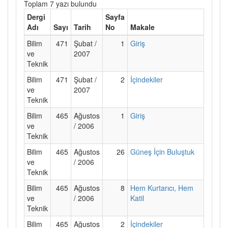
Toplam 7 yazı bulundu
Dergi
Sayfa
Adı
Sayı
Tarih
No
Makale
Bilim
471
Şubat /
1
Giriş
ve
2007
Teknik
Bilim
471
Şubat /
2
İçindekiler
ve
2007
Teknik
Bilim
465
Ağustos
1
Giriş
ve
/ 2006
Teknik
Bilim
465
Ağustos
26
Güneş İçin Buluştuk
ve
/ 2006
Teknik
Bilim
465
Ağustos
8
Hem Kurtarıcı, Hem
ve
/ 2006
Katil
Teknik
Bilim
465
Ağustos
2
İçindekiler