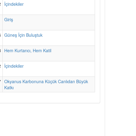
2
İçindekiler
1
Giriş
6
Güneş İçin Buluştuk
8
Hem Kurtarıcı, Hem Katil
2
İçindekiler
7
Okyanus Karbonuna Küçük Canlıdan Büyük
Katkı