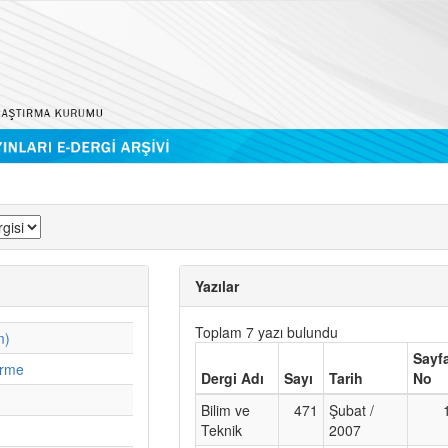
Yazılar
Toplam 7 yazı bulundu
m)
Sayf
irme
Dergi Adı
Sayı
Tarih
No
Bilim ve
471
Şubat /
Teknik
2007