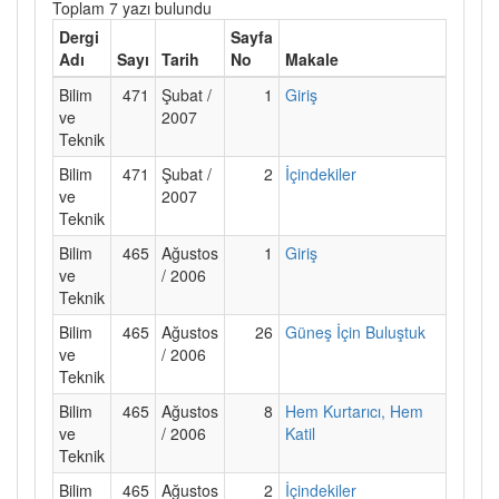
Toplam 7 yazı bulundu
Dergi
Sayfa
Adı
Sayı
Tarih
No
Makale
Bilim
471
Şubat /
1
Giriş
ve
2007
Teknik
Bilim
471
Şubat /
2
İçindekiler
ve
2007
Teknik
Bilim
465
Ağustos
1
Giriş
ve
/ 2006
Teknik
Bilim
465
Ağustos
26
Güneş İçin Buluştuk
ve
/ 2006
Teknik
Bilim
465
Ağustos
8
Hem Kurtarıcı, Hem
ve
/ 2006
Katil
Teknik
Bilim
465
Ağustos
2
İçindekiler