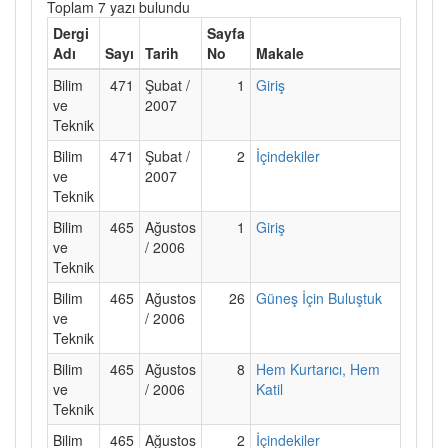
Toplam 7 yazı bulundu
Dergi
Sayfa
Adı
Sayı
Tarih
No
Makale
Bilim
471
Şubat /
1
Giriş
ve
2007
Teknik
Bilim
471
Şubat /
2
İçindekiler
ve
2007
Teknik
Bilim
465
Ağustos
1
Giriş
ve
/ 2006
Teknik
Bilim
465
Ağustos
26
Güneş İçin Buluştuk
ve
/ 2006
Teknik
Bilim
465
Ağustos
8
Hem Kurtarıcı, Hem
ve
/ 2006
Katil
Teknik
Bilim
465
Ağustos
2
İçindekiler