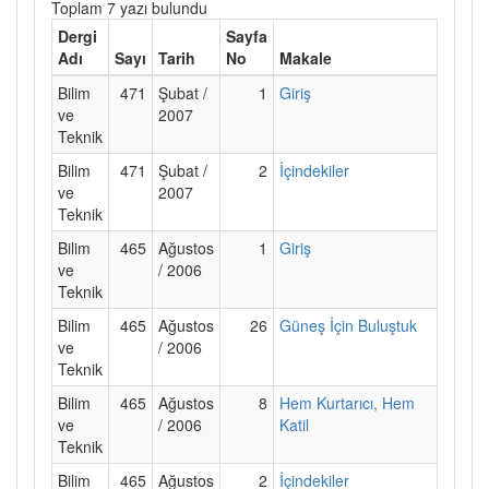
Toplam 7 yazı bulundu
Dergi
Sayfa
Adı
Sayı
Tarih
No
Makale
Bilim
471
Şubat /
1
Giriş
ve
2007
Teknik
Bilim
471
Şubat /
2
İçindekiler
ve
2007
Teknik
Bilim
465
Ağustos
1
Giriş
ve
/ 2006
Teknik
Bilim
465
Ağustos
26
Güneş İçin Buluştuk
ve
/ 2006
Teknik
Bilim
465
Ağustos
8
Hem Kurtarıcı, Hem
ve
/ 2006
Katil
Teknik
Bilim
465
Ağustos
2
İçindekiler