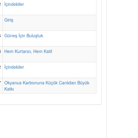
2
İçindekiler
1
Giriş
6
Güneş İçin Buluştuk
8
Hem Kurtarıcı, Hem Katil
2
İçindekiler
7
Okyanus Karbonuna Küçük Canlıdan Büyük
Katkı