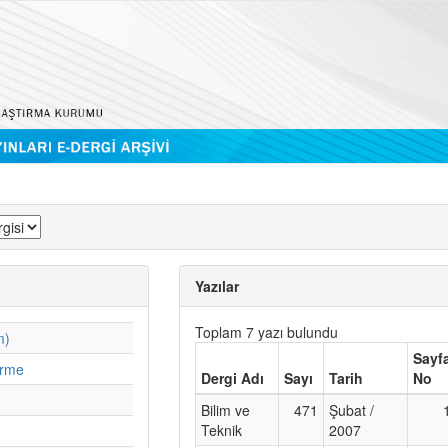
Yazılar
Toplam 7 yazı bulundu
m)
Sayf
irme
Dergi Adı
Sayı
Tarih
No
Bilim ve
471
Şubat /
Teknik
2007