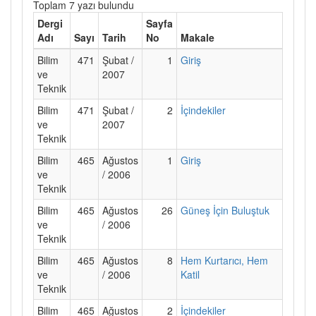
Toplam 7 yazı bulundu
Dergi
Sayfa
Adı
Sayı
Tarih
No
Makale
Bilim
471
Şubat /
1
Giriş
ve
2007
Teknik
Bilim
471
Şubat /
2
İçindekiler
ve
2007
Teknik
Bilim
465
Ağustos
1
Giriş
ve
/ 2006
Teknik
Bilim
465
Ağustos
26
Güneş İçin Buluştuk
ve
/ 2006
Teknik
Bilim
465
Ağustos
8
Hem Kurtarıcı, Hem
ve
/ 2006
Katil
Teknik
Bilim
465
Ağustos
2
İçindekiler