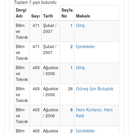
Toplam 7 yazı bulundu
Dergi
Sayfa
Adı
Sayı
Tarih
No
Makale
Bilim
471
Şubat /
1
Giriş
ve
2007
Teknik
Bilim
471
Şubat /
2
İçindekiler
ve
2007
Teknik
Bilim
465
Ağustos
1
Giriş
ve
/ 2006
Teknik
Bilim
465
Ağustos
26
Güneş İçin Buluştuk
ve
/ 2006
Teknik
Bilim
465
Ağustos
8
Hem Kurtarıcı, Hem
ve
/ 2006
Katil
Teknik
Bilim
465
Ağustos
2
İçindekiler