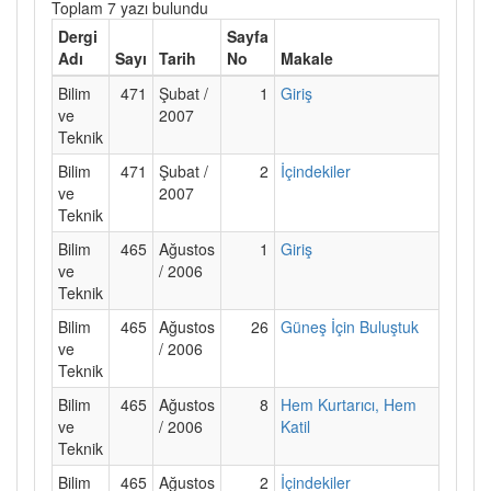
Toplam 7 yazı bulundu
Dergi
Sayfa
Adı
Sayı
Tarih
No
Makale
Bilim
471
Şubat /
1
Giriş
ve
2007
Teknik
Bilim
471
Şubat /
2
İçindekiler
ve
2007
Teknik
Bilim
465
Ağustos
1
Giriş
ve
/ 2006
Teknik
Bilim
465
Ağustos
26
Güneş İçin Buluştuk
ve
/ 2006
Teknik
Bilim
465
Ağustos
8
Hem Kurtarıcı, Hem
ve
/ 2006
Katil
Teknik
Bilim
465
Ağustos
2
İçindekiler