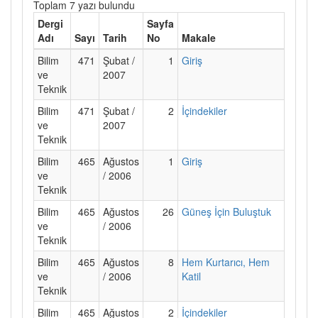
Toplam 7 yazı bulundu
Dergi
Sayfa
Adı
Sayı
Tarih
No
Makale
Bilim
471
Şubat /
1
Giriş
ve
2007
Teknik
Bilim
471
Şubat /
2
İçindekiler
ve
2007
Teknik
Bilim
465
Ağustos
1
Giriş
ve
/ 2006
Teknik
Bilim
465
Ağustos
26
Güneş İçin Buluştuk
ve
/ 2006
Teknik
Bilim
465
Ağustos
8
Hem Kurtarıcı, Hem
ve
/ 2006
Katil
Teknik
Bilim
465
Ağustos
2
İçindekiler