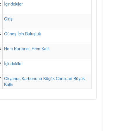
2
İçindekiler
1
Giriş
6
Güneş İçin Buluştuk
8
Hem Kurtarıcı, Hem Katil
2
İçindekiler
7
Okyanus Karbonuna Küçük Canlıdan Büyük
Katkı