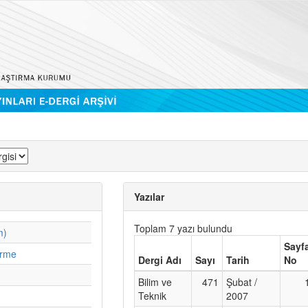
Yazılar
Toplam 7 yazı bulundu
m)
Sayf
irme
Dergi Adı
Sayı
Tarih
No
Bilim ve
471
Şubat /
Teknik
2007