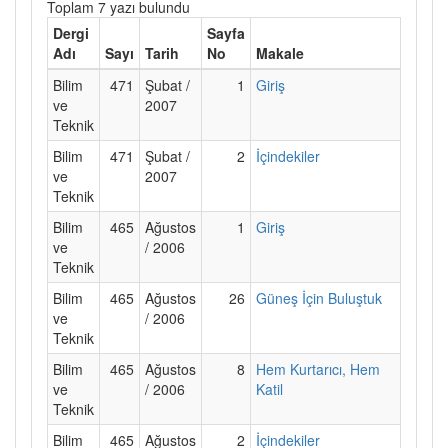
Toplam 7 yazı bulundu
Dergi
Sayfa
Adı
Sayı
Tarih
No
Makale
Bilim
471
Şubat /
1
Giriş
ve
2007
Teknik
Bilim
471
Şubat /
2
İçindekiler
ve
2007
Teknik
Bilim
465
Ağustos
1
Giriş
ve
/ 2006
Teknik
Bilim
465
Ağustos
26
Güneş İçin Buluştuk
ve
/ 2006
Teknik
Bilim
465
Ağustos
8
Hem Kurtarıcı, Hem
ve
/ 2006
Katil
Teknik
Bilim
465
Ağustos
2
İçindekiler