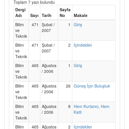
Toplam 7 yazı bulundu
Dergi
Sayfa
Adı
Sayı
Tarih
No
Makale
Bilim
471
Şubat /
1
Giriş
ve
2007
Teknik
Bilim
471
Şubat /
2
İçindekiler
ve
2007
Teknik
Bilim
465
Ağustos
1
Giriş
ve
/ 2006
Teknik
Bilim
465
Ağustos
26
Güneş İçin Buluştuk
ve
/ 2006
Teknik
Bilim
465
Ağustos
8
Hem Kurtarıcı, Hem
ve
/ 2006
Katil
Teknik
Bilim
465
Ağustos
2
İçindekiler