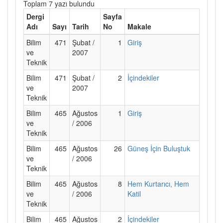
Toplam 7 yazı bulundu
Dergi
Sayfa
Adı
Sayı
Tarih
No
Makale
Bilim
471
Şubat /
1
Giriş
ve
2007
Teknik
Bilim
471
Şubat /
2
İçindekiler
ve
2007
Teknik
Bilim
465
Ağustos
1
Giriş
ve
/ 2006
Teknik
Bilim
465
Ağustos
26
Güneş İçin Buluştuk
ve
/ 2006
Teknik
Bilim
465
Ağustos
8
Hem Kurtarıcı, Hem
ve
/ 2006
Katil
Teknik
Bilim
465
Ağustos
2
İçindekiler