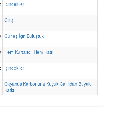
2
İçindekiler
1
Giriş
6
Güneş İçin Buluştuk
8
Hem Kurtarıcı, Hem Katil
2
İçindekiler
7
Okyanus Karbonuna Küçük Canlıdan Büyük
Katkı