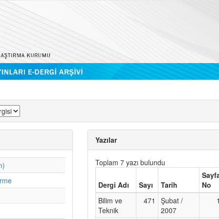
Yazılar
Toplam 7 yazı bulundu
m)
Sayf
irme
Dergi Adı
Sayı
Tarih
No
Bilim ve
471
Şubat /
Teknik
2007