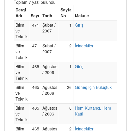
Toplam 7 yazı bulundu
Dergi
Sayfa
Adı
Sayı
Tarih
No
Makale
Bilim
471
Şubat /
1
Giriş
ve
2007
Teknik
Bilim
471
Şubat /
2
İçindekiler
ve
2007
Teknik
Bilim
465
Ağustos
1
Giriş
ve
/ 2006
Teknik
Bilim
465
Ağustos
26
Güneş İçin Buluştuk
ve
/ 2006
Teknik
Bilim
465
Ağustos
8
Hem Kurtarıcı, Hem
ve
/ 2006
Katil
Teknik
Bilim
465
Ağustos
2
İçindekiler