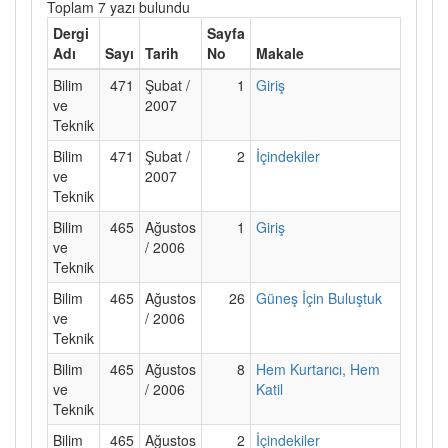
Toplam 7 yazı bulundu
Dergi
Sayfa
Adı
Sayı
Tarih
No
Makale
Bilim
471
Şubat /
1
Giriş
ve
2007
Teknik
Bilim
471
Şubat /
2
İçindekiler
ve
2007
Teknik
Bilim
465
Ağustos
1
Giriş
ve
/ 2006
Teknik
Bilim
465
Ağustos
26
Güneş İçin Buluştuk
ve
/ 2006
Teknik
Bilim
465
Ağustos
8
Hem Kurtarıcı, Hem
ve
/ 2006
Katil
Teknik
Bilim
465
Ağustos
2
İçindekiler