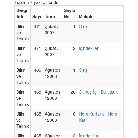
Toplam 7 yazı bulundu
Dergi
Sayfa
Adı
Sayı
Tarih
No
Makale
Bilim
471
Şubat /
1
Giriş
ve
2007
Teknik
Bilim
471
Şubat /
2
İçindekiler
ve
2007
Teknik
Bilim
465
Ağustos
1
Giriş
ve
/ 2006
Teknik
Bilim
465
Ağustos
26
Güneş İçin Buluştuk
ve
/ 2006
Teknik
Bilim
465
Ağustos
8
Hem Kurtarıcı, Hem
ve
/ 2006
Katil
Teknik
Bilim
465
Ağustos
2
İçindekiler