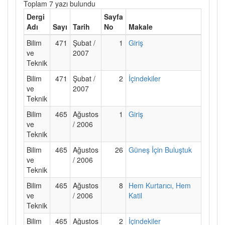
Toplam 7 yazı bulundu
Dergi
Sayfa
Adı
Sayı
Tarih
No
Makale
Bilim
471
Şubat /
1
Giriş
ve
2007
Teknik
Bilim
471
Şubat /
2
İçindekiler
ve
2007
Teknik
Bilim
465
Ağustos
1
Giriş
ve
/ 2006
Teknik
Bilim
465
Ağustos
26
Güneş İçin Buluştuk
ve
/ 2006
Teknik
Bilim
465
Ağustos
8
Hem Kurtarıcı, Hem
ve
/ 2006
Katil
Teknik
Bilim
465
Ağustos
2
İçindekiler