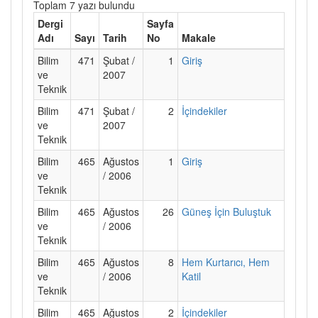
Toplam 7 yazı bulundu
Dergi
Sayfa
Adı
Sayı
Tarih
No
Makale
Bilim
471
Şubat /
1
Giriş
ve
2007
Teknik
Bilim
471
Şubat /
2
İçindekiler
ve
2007
Teknik
Bilim
465
Ağustos
1
Giriş
ve
/ 2006
Teknik
Bilim
465
Ağustos
26
Güneş İçin Buluştuk
ve
/ 2006
Teknik
Bilim
465
Ağustos
8
Hem Kurtarıcı, Hem
ve
/ 2006
Katil
Teknik
Bilim
465
Ağustos
2
İçindekiler