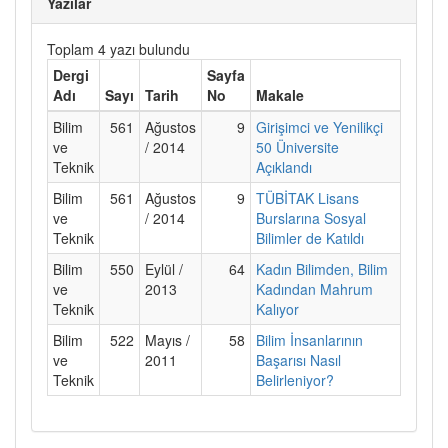
Yazılar
Toplam 4 yazı bulundu
Dergi
Sayfa
Adı
Sayı
Tarih
No
Makale
Bilim
561
Ağustos
9
Girişimci ve Yenilikçi
ve
/ 2014
50 Üniversite
Teknik
Açıklandı
Bilim
561
Ağustos
9
TÜBİTAK Lisans
ve
/ 2014
Burslarına Sosyal
Teknik
Bilimler de Katıldı
Bilim
550
Eylül /
64
Kadın Bilimden, Bilim
ve
2013
Kadından Mahrum
Teknik
Kalıyor
Bilim
522
Mayıs /
58
Bilim İnsanlarının
ve
2011
Başarısı Nasıl
Teknik
Belirleniyor?