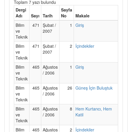
Toplam 7 yazı bulundu
Dergi
Sayfa
Adı
Sayı
Tarih
No
Makale
Bilim
471
Şubat /
1
Giriş
ve
2007
Teknik
Bilim
471
Şubat /
2
İçindekiler
ve
2007
Teknik
Bilim
465
Ağustos
1
Giriş
ve
/ 2006
Teknik
Bilim
465
Ağustos
26
Güneş İçin Buluştuk
ve
/ 2006
Teknik
Bilim
465
Ağustos
8
Hem Kurtarıcı, Hem
ve
/ 2006
Katil
Teknik
Bilim
465
Ağustos
2
İçindekiler