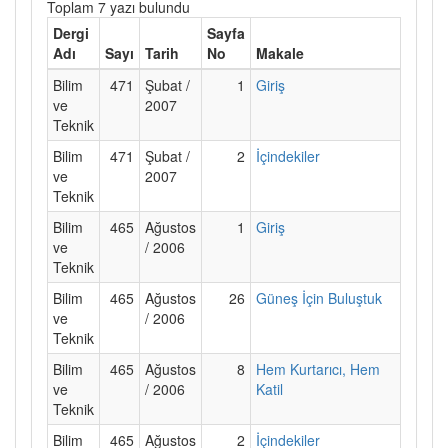
Toplam 7 yazı bulundu
Dergi
Sayfa
Adı
Sayı
Tarih
No
Makale
Bilim
471
Şubat /
1
Giriş
ve
2007
Teknik
Bilim
471
Şubat /
2
İçindekiler
ve
2007
Teknik
Bilim
465
Ağustos
1
Giriş
ve
/ 2006
Teknik
Bilim
465
Ağustos
26
Güneş İçin Buluştuk
ve
/ 2006
Teknik
Bilim
465
Ağustos
8
Hem Kurtarıcı, Hem
ve
/ 2006
Katil
Teknik
Bilim
465
Ağustos
2
İçindekiler