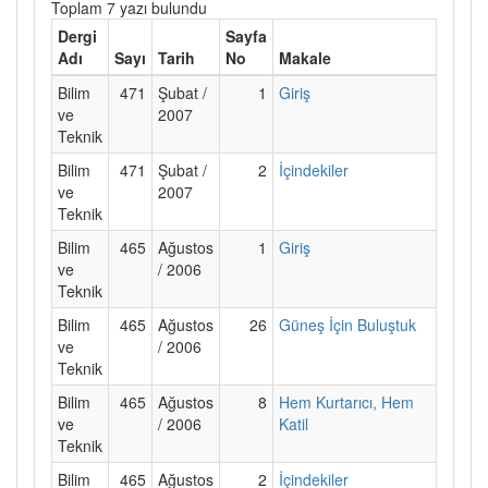
Toplam 7 yazı bulundu
Dergi
Sayfa
Adı
Sayı
Tarih
No
Makale
Bilim
471
Şubat /
1
Giriş
ve
2007
Teknik
Bilim
471
Şubat /
2
İçindekiler
ve
2007
Teknik
Bilim
465
Ağustos
1
Giriş
ve
/ 2006
Teknik
Bilim
465
Ağustos
26
Güneş İçin Buluştuk
ve
/ 2006
Teknik
Bilim
465
Ağustos
8
Hem Kurtarıcı, Hem
ve
/ 2006
Katil
Teknik
Bilim
465
Ağustos
2
İçindekiler