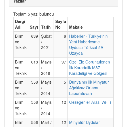
Yazılar
Toplam 5 yazı bulundu
Dergi
Sayfa
Adı
Sayı
Tarih
No
Makale
Bilim
639
Şubat
6
Haberler - Türkiye'nin
ve
/
Yeni Haberleşme
Teknik
2021
Uydusu Türksat 5A
Uzayda
Bilim
618
Mayıs
97
Özel Ek: Görüntülenen
ve
/
İlk Karadelik M87
Teknik
2019
Karadeliği ve Gölgesi
Bilim
558
Mayıs
5
Dünya'nın İlk Minyatür
ve
/
Ağırlıksız Ortamı
Teknik
2014
Laboratuvarı
Bilim
558
Mayıs
12
Gezegenler Arası Wi-Fi
ve
/
Teknik
2014
Bilim
556
Mart /
12
Minyatür Uydular