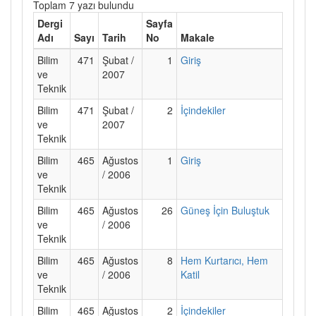
Toplam 7 yazı bulundu
Dergi
Sayfa
Adı
Sayı
Tarih
No
Makale
Bilim
471
Şubat /
1
Giriş
ve
2007
Teknik
Bilim
471
Şubat /
2
İçindekiler
ve
2007
Teknik
Bilim
465
Ağustos
1
Giriş
ve
/ 2006
Teknik
Bilim
465
Ağustos
26
Güneş İçin Buluştuk
ve
/ 2006
Teknik
Bilim
465
Ağustos
8
Hem Kurtarıcı, Hem
ve
/ 2006
Katil
Teknik
Bilim
465
Ağustos
2
İçindekiler